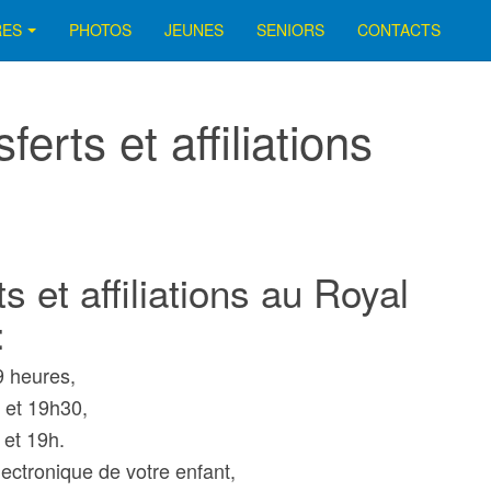
RES
PHOTOS
JEUNES
SENIORS
CONTACTS
rts et affiliations
 et affiliations au Royal
:
9 heures,
 et 19h30,
 et 19h.
lectronique de votre enfant,