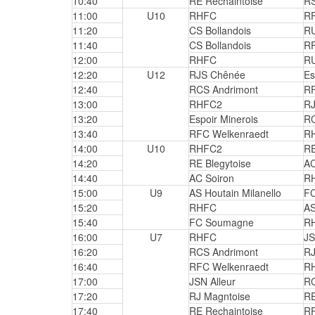
10:40
RE Rechaintoise
R
11:00
U10
RHFC
RF
11:20
CS Bollandois
RU
11:40
CS Bollandois
RF
12:00
RHFC
RU
12:20
U12
RJS Chênée
Es
12:40
RCS Andrimont
RF
13:00
RHFC2
RJ
13:20
Espoir Minerois
RC
13:40
RFC Welkenraedt
R
14:00
U10
RHFC2
RE
14:20
RE Blegytoise
AC
14:40
AC Soiron
R
15:00
U9
AS Houtain Milanello
F
15:20
RHFC
AS
15:40
FC Soumagne
R
16:00
U7
RHFC
JS
16:20
RCS Andrimont
RJ
16:40
RFC Welkenraedt
R
17:00
JSN Alleur
RC
17:20
RJ Magntoise
RE
17:40
RE Rechaintoise
RF