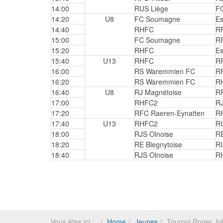
14:00
RUS Liège
F
14:20
U8
FC Soumagne
Es
14:40
RHFC
R
15:00
FC Soumagne
R
15:20
RHFC
Es
15:40
U13
RHFC
RF
16:00
RS Waremmien FC
RF
16:20
RS Waremmien FC
R
16:40
U8
RJ Magnétoise
RF
17:00
RHFC2
RJ
17:20
RFC Raeren-Eynatten
R
17:40
U13
RHFC2
R
18:00
RJS Olnoise
RE
18:20
RE Blegnytoise
R
18:40
RJS Olnoise
R
Vous êtes ici :
Home
Jeunes
Tournoi Roger Jo