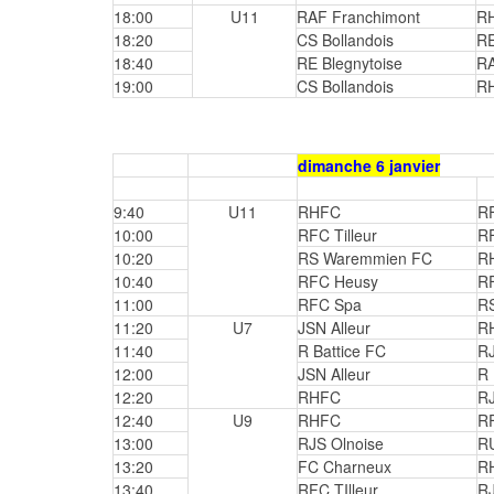
18:00
U11
RAF Franchimont
R
18:20
CS Bollandois
RE
18:40
RE Blegnytoise
RA
19:00
CS Bollandois
R
dimanche 6 janvier
9:40
U11
RHFC
R
10:00
RFC Tilleur
R
10:20
RS Waremmien FC
R
10:40
RFC Heusy
RF
11:00
RFC Spa
R
11:20
U7
JSN Alleur
R
11:40
R Battice FC
R
12:00
JSN Alleur
R 
12:20
RHFC
R
12:40
U9
RHFC
RF
13:00
RJS Olnoise
R
13:20
FC Charneux
R
13:40
RFC TIlleur
RJ