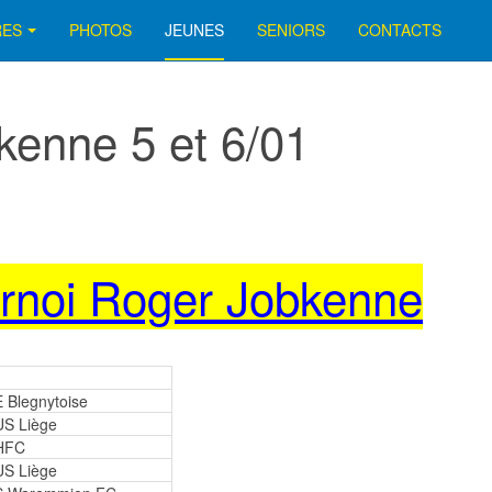
RES
PHOTOS
JEUNES
SENIORS
CONTACTS
kenne 5 et 6/01
rnoi Roger Jobkenne
 Blegnytoise
S Liège
HFC
S Liège