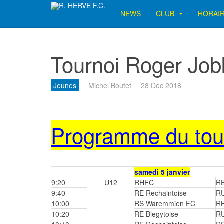
NEWS
CLUB
HORAI
Tournoi Roger Job
Jeunes
Michel Boutet
28 Déc 2018
Programme du tou
samedi 5 janvier
9:20
U12
RHFC
RE
9:40
RE Rechaintoise
RU
10:00
RS Waremmien FC
R
10:20
RE Blegytoise
RU