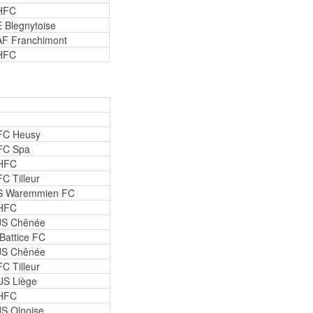
HFC
 Blegnytoise
F Franchimont
HFC
FC Heusy
FC Spa
HFC
C Tilleur
S Waremmien FC
HFC
JS Chênée
Battice FC
JS Chênée
C Tilleur
US Liège
HFC
S Olnoise