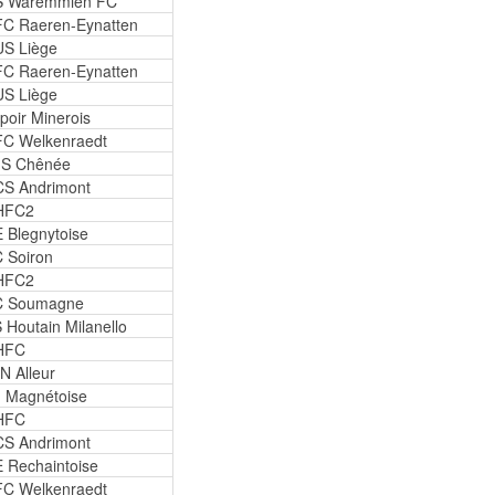
S Waremmien FC
C Raeren-Eynatten
S Liège
C Raeren-Eynatten
S Liège
poir Minerois
C Welkenraedt
S Chênée
S Andrimont
HFC2
 Blegnytoise
 Soiron
HFC2
C Soumagne
 Houtain Milanello
HFC
N Alleur
 Magnétoise
HFC
S Andrimont
 Rechaintoise
C Welkenraedt