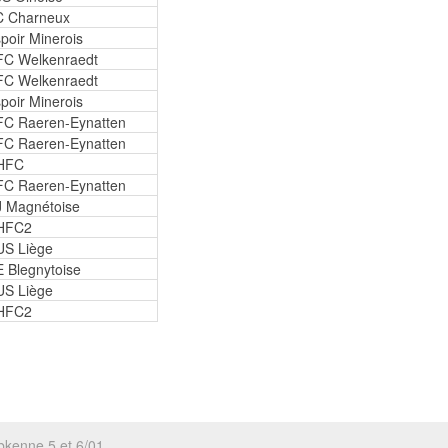
C Charneux
poir Minerois
FC Welkenraedt
FC Welkenraedt
poir Minerois
C Raeren-Eynatten
C Raeren-Eynatten
HFC
C Raeren-Eynatten
 Magnétoise
HFC2
US Liège
 Blegnytoise
US Liège
HFC2
bkenne 5 et 6/01