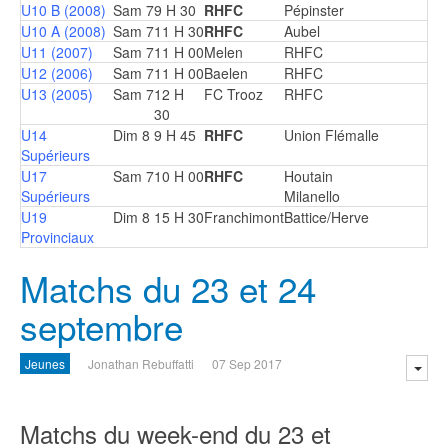
U10 B (2008)
Sam 7
9 H 30
RHFC
Pépinster
U10 A (2008)
Sam 7
11 H 30
RHFC
Aubel
U11 (2007)
Sam 7
11 H 00
Melen
RHFC
U12 (2006)
Sam 7
11 H 00
Baelen
RHFC
U13 (2005)
Sam 7
12 H
FC Trooz
RHFC
30
U14
Dim 8
9 H 45
RHFC
Union Flémalle
Supérieurs
U17
Sam 7
10 H 00
RHFC
Houtain
Supérieurs
Milanello
U19
Dim 8
15 H 30
Franchimont
Battice/Herve
Provinciaux
Matchs du 23 et 24
septembre
Jeunes
Jonathan Rebuffatti
07 Sep 2017
Matchs du week-end du 23 et