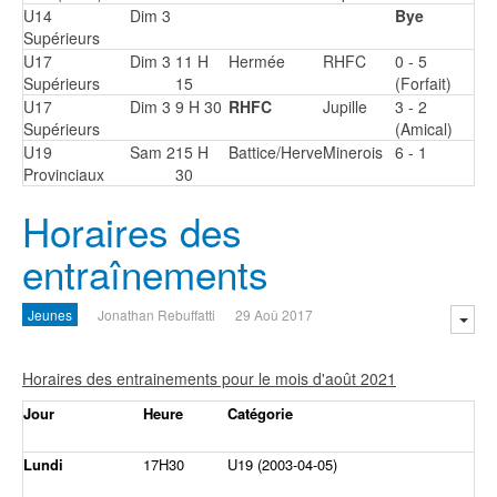
U14
Dim 3
Bye
Supérieurs
U17
Dim 3
11 H
Hermée
RHFC
0 - 5
Supérieurs
15
(Forfait)
U17
Dim 3
9 H 30
RHFC
Jupille
3 - 2
Supérieurs
(Amical)
U19
Sam 2
15 H
Battice/Herve
Minerois
6 - 1
Provinciaux
30
Horaires des
entraînements
Jeunes
Jonathan Rebuffatti
29 Aoû 2017
Horaires des entrainements pour le mois d'août 2021
Jour
Heure
Catégorie
Lundi
17H30
U19 (2003-04-05)