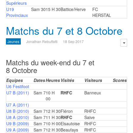
Supérieurs
U19
Sam 30
15 H 30
Battice/Herve
FC
Provinciaux
HERSTAL
Matchs du 7 et 8 Octobre
Jeunes
Jonathan Rebuffatti
18 Sep 2017
Matchs du week-end du 7 et
8 Octobre
Equipes
Dates
Heures
Visités
Visiteurs
Scores
U6 Festifoot
U7 B (2011)
Sam 7
10 H
RHFC
Banneux
00
U7 A (2011)
U8 B (2010)
Sam 7
12 H 30
Fléron
RHFC
U8 A (2010)
Sam 7
11 H 30
RHFC
Saive
U9 B (2009)
Sam 7
10 H 00
Elsautoise
RHFC
U9 A (2009)
Sam 7
12 H 30
Beaufays
RHFC