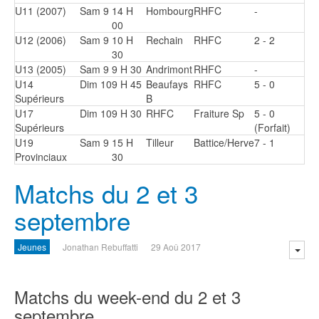
U11 (2007)
Sam 9
14 H
Hombourg
RHFC
-
00
U12 (2006)
Sam 9
10 H
Rechain
RHFC
2 - 2
30
U13 (2005)
Sam 9
9 H 30
Andrimont
RHFC
-
U14
Dim 10
9 H 45
Beaufays
RHFC
5 - 0
Supérieurs
B
U17
Dim 10
9 H 30
RHFC
Fraiture Sp
5 - 0
Supérieurs
(Forfait)
U19
Sam 9
15 H
Tilleur
Battice/Herve
7 - 1
Provinciaux
30
Matchs du 2 et 3
septembre
Jeunes
Jonathan Rebuffatti
29 Aoû 2017
Matchs du week-end du 2 et 3
septembre