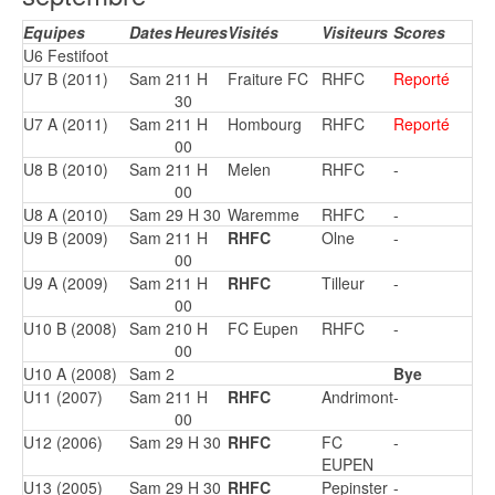
Equipes
Dates
Heures
Visités
Visiteurs
Scores
U6 Festifoot
U7 B (2011)
Sam 2
11 H
Fraiture FC
RHFC
Reporté
30
U7 A (2011)
Sam 2
11 H
Hombourg
RHFC
Reporté
00
U8 B (2010)
Sam 2
11 H
Melen
RHFC
-
00
U8 A (2010)
Sam 2
9 H 30
Waremme
RHFC
-
U9 B (2009)
Sam 2
11 H
RHFC
Olne
-
00
U9 A (2009)
Sam 2
11 H
RHFC
Tilleur
-
00
U10 B (2008)
Sam 2
10 H
FC Eupen
RHFC
-
00
U10 A (2008)
Sam 2
Bye
U11 (2007)
Sam 2
11 H
RHFC
Andrimont
-
00
U12 (2006)
Sam 2
9 H 30
RHFC
FC
-
EUPEN
U13 (2005)
Sam 2
9 H 30
RHFC
Pepinster
-