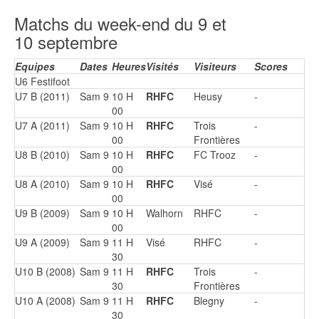
Matchs du week-end du 9 et
10 septembre
Equipes
Dates
Heures
Visités
Visiteurs
Scores
U6 Festifoot
U7 B (2011)
Sam 9
10 H
RHFC
Heusy
-
00
U7 A (2011)
Sam 9
10 H
RHFC
Trois
-
00
Frontières
U8 B (2010)
Sam 9
10 H
RHFC
FC Trooz
-
00
U8 A (2010)
Sam 9
10 H
RHFC
Visé
-
00
U9 B (2009)
Sam 9
10 H
Walhorn
RHFC
-
00
U9 A (2009)
Sam 9
11 H
Visé
RHFC
-
30
U10 B (2008)
Sam 9
11 H
RHFC
Trois
-
30
Frontières
U10 A (2008)
Sam 9
11 H
RHFC
Blegny
-
30