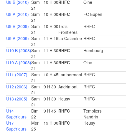
U8 B (2010)
Sam
10 H 00
RHFC
Olne
21
U8 A (2010)
Sam
10 H 00
RHFC
FC Eupen
21
U9 B (2009)
Sam
10 H 00
Trois
RHFC
21
Frontières
U9 A (2009)
Sam
11 H 15
La Calamine
RHFC
21
U10 B (2008)
Sam
11 H 30
RHFC
Hombourg
21
U10 A (2008)
Sam
11 H 30
RHFC
Olne
21
U11 (2007)
Sam
10 H 45
Lambermont
RHFC
21
U12 (2006)
Sam
9 H 30
Andrimont
RHFC
21
U13 (2005)
Sam
9 H 30
Heusy
RHFC
21
U14
Dim
9 H 45
RHFC
Templiers
Supérieurs
22
Nandrin
U17
Mer
19 H 00
RHFC
Heusy
Supérieurs
25