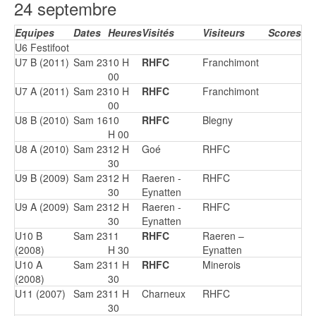
24 septembre
Equipes
Dates
Heures
Visités
Visiteurs
Scores
U6 Festifoot
U7 B (2011)
Sam 23
10 H
RHFC
Franchimont
00
U7 A (2011)
Sam 23
10 H
RHFC
Franchimont
00
U8 B (2010)
Sam 16
10
RHFC
Blegny
H 00
U8 A (2010)
Sam 23
12 H
Goé
RHFC
30
U9 B (2009)
Sam 23
12 H
Raeren -
RHFC
30
Eynatten
U9 A (2009)
Sam 23
12 H
Raeren -
RHFC
30
Eynatten
U10 B
Sam 23
11
RHFC
Raeren –
(2008)
H 30
Eynatten
U10 A
Sam 23
11 H
RHFC
Minerois
(2008)
30
U11 (2007)
Sam 23
11 H
Charneux
RHFC
30