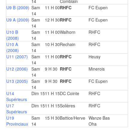
14
Comblain
U9 B (2009)
Sam
11 H 00
RHFC
FC Eupen
14
U9 A (2009)
Sam
12 H 30
RHFC
FC Eupen
14
U10 B
Sam
11 H 00
Walhorn
RHFC
(2008)
14
U10 A
Sam
10 H 30
Rechain
RHFC
(2008)
14
U11 (2007)
Sam
11 H 00
RHFC
Heusy
14
U12 (2006)
Sam
9 H 30
RHFC
Minerois
14
U13 (2005)
Sam
9 H 30
RHFC
FC Eupen
14
U14
Dim 15
11 H 15
DC Cointe
RHFC
Supérieurs
U17
Dim 15
11 H 15
Solières
RHFC
Supérieurs
U19
Sam
15 H 30
Battice/Herve
Wanze Bas
Provinciaux
14
Oha