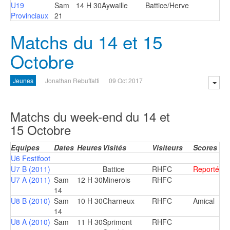
U19
Sam
14 H 30
Aywaille
Battice/Herve
Provinciaux
21
Matchs du 14 et 15
Octobre
Jeunes
Jonathan Rebuffatti
09 Oct 2017
Matchs du week-end du 14 et
15 Octobre
Equipes
Dates
Heures
Visités
Visiteurs
Scores
U6 Festifoot
U7 B (2011)
Battice
RHFC
Reporté
U7 A (2011)
Sam
12 H 30
Minerois
RHFC
14
U8 B (2010)
Sam
10 H 30
Charneux
RHFC
Amical
14
U8 A (2010)
Sam
11 H 30
Sprimont
RHFC