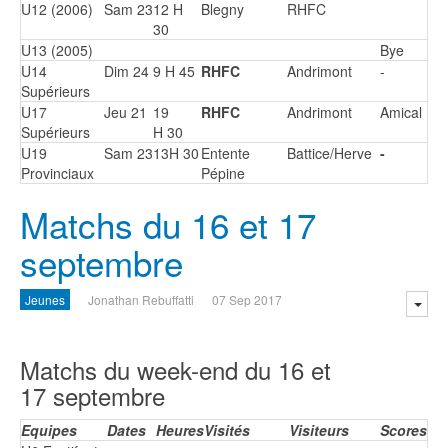
U12 (2006)
Sam 23
12 H
Blegny
RHFC
30
U13 (2005)
Bye
U14
Dim 24
9 H 45
RHFC
Andrimont
-
Supérieurs
U17
Jeu 21
19
RHFC
Andrimont
Amical
Supérieurs
H 30
U19
Sam 23
13H 30
Entente
Battice/Herve
-
Provinciaux
Pépine
Matchs du 16 et 17
septembre
Jeunes
Jonathan Rebuffatti
07 Sep 2017
Matchs du week-end du 16 et
17 septembre
Equipes
Dates
Heures
Visités
Visiteurs
Scores