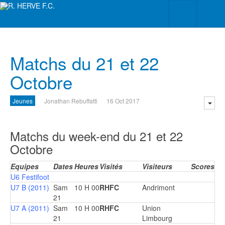
Matchs du 21 et 22
Octobre
Jeunes
Jonathan Rebuffatti
16 Oct 2017
Matchs du week-end du 21 et 22
Octobre
Equipes
Dates
Heures
Visités
Visiteurs
Scores
U6 Festifoot
U7 B (2011)
Sam
10 H 00
RHFC
Andrimont
21
U7 A (2011)
Sam
10 H 00
RHFC
Union
21
Limbourg