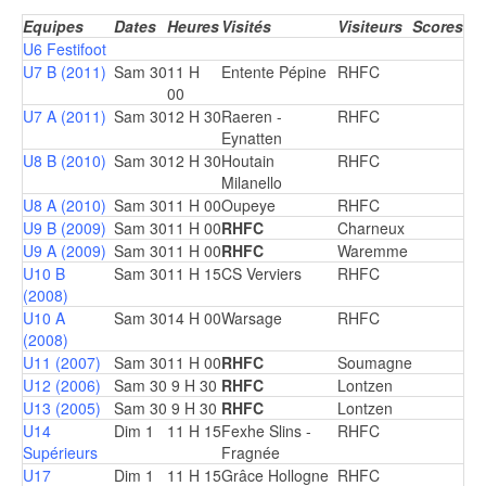
Equipes
Dates
Heures
Visités
Visiteurs
Scores
U6 Festifoot
U7 B (2011)
Sam 30
11 H
Entente Pépine
RHFC
00
U7 A (2011)
Sam 30
12 H 30
Raeren -
RHFC
Eynatten
U8 B (2010)
Sam 30
12 H 30
Houtain
RHFC
Milanello
U8 A (2010)
Sam 30
11 H 00
Oupeye
RHFC
U9 B (2009)
Sam 30
11 H 00
RHFC
Charneux
U9 A (2009)
Sam 30
11 H 00
RHFC
Waremme
U10 B
Sam 30
11 H 15
CS Verviers
RHFC
(2008)
U10 A
Sam 30
14 H 00
Warsage
RHFC
(2008)
U11 (2007)
Sam 30
11 H 00
RHFC
Soumagne
U12 (2006)
Sam 30
9 H 30
RHFC
Lontzen
U13 (2005)
Sam 30
9 H 30
RHFC
Lontzen
U14
Dim 1
11 H 15
Fexhe Slins -
RHFC
Supérieurs
Fragnée
U17
Dim 1
11 H 15
Grâce Hollogne
RHFC