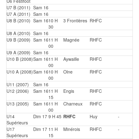
U6 Festifoot
U7 B (2011)
Sam 16
U7 A (2011)
Sam 16
U8 B (2010)
Sam 16
10 H
3 Frontières
RHFC
30
U8 A (2010)
Sam 16
U9 B (2009)
Sam 16
11 H
Magnée
RHFC
00
U9 A (2009)
Sam 16
U10 B (2008)
Sam 16
11 H
Aywaille
RHFC
00
U10 A (2008)
Sam 16
10 H
Olne
RHFC
00
U11 (2007)
Sam 16
U12 (2006)
Sam 16
11 H
Engis
RHFC
15
U13 (2005)
Sam 16
11 H
Charneux
RHFC
00
U14
Dim 17
9 H 45
RHFC
Huy
-
Supérieurs
U17
Dim 17
11 H
Minérois
RHFC
-
Supérieurs
15