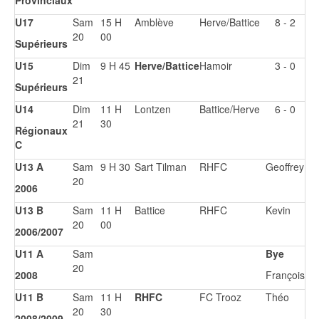
Provinciaux
U17
Sam
15 H
Amblève
Herve/Battice
8 - 2
20
00
Supérieurs
U15
Dim
9 H 45
Herve/Battice
Hamoir
3 - 0
21
Supérieurs
U14
Dim
11 H
Lontzen
Battice/Herve
6 - 0
21
30
Régionaux
C
U13 A
Sam
9 H 30
Sart Tilman
RHFC
Geoffrey
20
2006
U13 B
Sam
11 H
Battice
RHFC
Kevin
20
00
2006/2007
U11 A
Sam
Bye
20
2008
François
U11 B
Sam
11 H
RHFC
FC Trooz
Théo
20
30
2008/2009