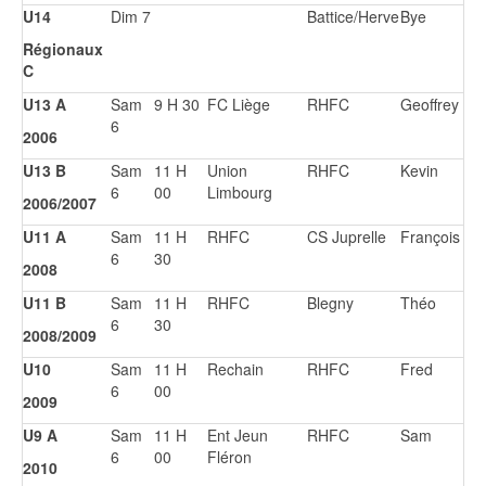
U14
Dim 7
Battice/Herve
Bye
Régionaux
C
U13 A
Sam
9 H 30
FC Liège
RHFC
Geoffrey
6
2006
U13 B
Sam
11 H
Union
RHFC
Kevin
6
00
Limbourg
2006/2007
U11 A
Sam
11 H
RHFC
CS Juprelle
François
6
30
2008
U11 B
Sam
11 H
RHFC
Blegny
Théo
6
30
2008/2009
U10
Sam
11 H
Rechain
RHFC
Fred
6
00
2009
U9 A
Sam
11 H
Ent Jeun
RHFC
Sam
6
00
Fléron
2010