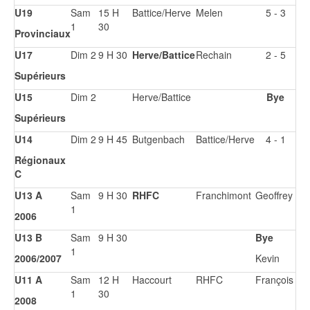
U19
Sam
15 H
Battice/Herve
Melen
5 - 3
1
30
Provinciaux
U17
Dim 2
9 H 30
Herve/Battice
Rechain
2 - 5
Supérieurs
U15
Dim 2
Herve/Battice
Bye
Supérieurs
U14
Dim 2
9 H 45
Butgenbach
Battice/Herve
4 - 1
Régionaux
C
U13 A
Sam
9 H 30
RHFC
Franchimont
Geoffrey
1
2006
U13 B
Sam
9 H 30
Bye
1
2006/2007
Kevin
U11 A
Sam
12 H
Haccourt
RHFC
François
1
30
2008