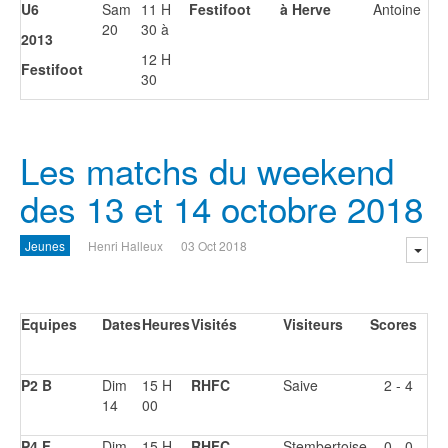
U6
Sam
11 H
Festifoot
à Herve
Antoine
20
30 à
2013
12 H
Festifoot
30
Les matchs du weekend
des 13 et 14 octobre 2018
Jeunes
Henri Halleux
03 Oct 2018
Equipes
Dates
Heures
Visités
Visiteurs
Scores
P2 B
Dim
15 H
RHFC
Saive
2 - 4
14
00
P4 F
Dim
15 H
RHFC
Stembertoise
0 - 0