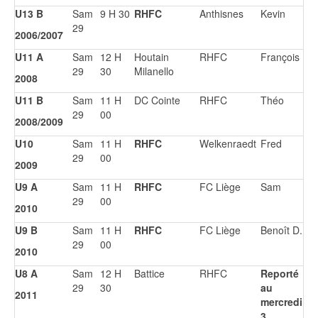
U13 B
Sam
9 H 30
RHFC
Anthisnes
Kevin
29
2006/2007
U11 A
Sam
12 H
Houtain
RHFC
François
29
30
Milanello
2008
U11 B
Sam
11 H
DC Cointe
RHFC
Théo
29
00
2008/2009
U10
Sam
11 H
RHFC
Welkenraedt
Fred
29
00
2009
U9 A
Sam
11 H
RHFC
FC Liège
Sam
29
00
2010
U9 B
Sam
11 H
RHFC
FC Liège
Benoît D.
29
00
2010
U8 A
Sam
12 H
Battice
RHFC
Reporté
29
30
au
2011
mercredi
3