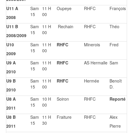
U11 A
Sam
11 H
Oupeye
RHFC
François
15
00
2008
U11 B
Sam
11 H
Rechain
RHFC
Théo
15
00
2008/2009
U10
Sam
11 H
RHFC
Minerois
Fred
15
00
2009
U9 A
Sam
11 H
RHFC
AS Hermalle
Sam
15
00
2010
U9 B
Sam
11 H
RHFC
Hermée
Benoît
15
00
D.
2010
U8 A
Sam
10 H
Soiron
RHFC
Reporté
15
00
2011
U8 B
Sam
11 H
Fraiture
RHFC
Alex
15
30
2011
Pierre