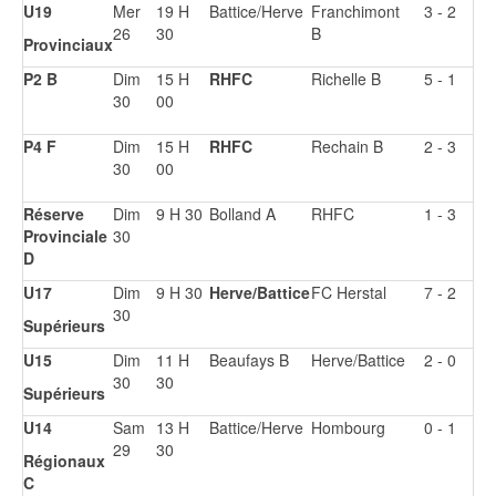
U19
Mer
19 H
Battice/Herve
Franchimont
3 - 2
26
30
B
Provinciaux
P2 B
Dim
15 H
RHFC
Richelle B
5 - 1
30
00
P4 F
Dim
15 H
RHFC
Rechain B
2 - 3
30
00
Réserve
Dim
9 H 30
Bolland A
RHFC
1 - 3
Provinciale
30
D
U17
Dim
9 H 30
Herve/Battice
FC Herstal
7 - 2
30
Supérieurs
U15
Dim
11 H
Beaufays B
Herve/Battice
2 - 0
30
30
Supérieurs
U14
Sam
13 H
Battice/Herve
Hombourg
0 - 1
29
30
Régionaux
C