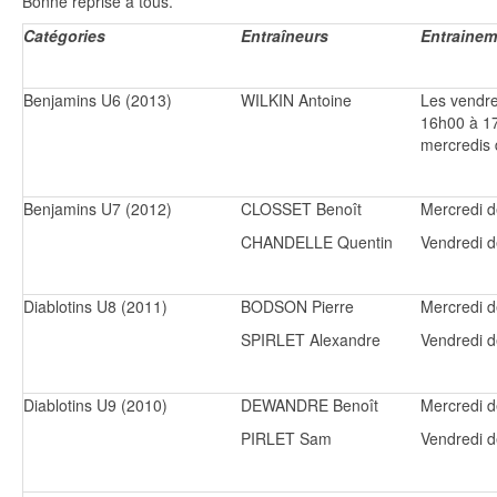
Bonne reprise à tous.
Catégories
Entraîneurs
Entrainem
Benjamins U6 (2013)
WILKIN Antoine
Les vendre
16h00 à 17
mercredis
Benjamins U7 (2012)
CLOSSET Benoît
Mercredi 
CHANDELLE Quentin
Vendredi 
Diablotins U8 (2011)
BODSON Pierre
Mercredi 
SPIRLET Alexandre
Vendredi 
Diablotins U9 (2010)
DEWANDRE Benoît
Mercredi 
PIRLET Sam
Vendredi 