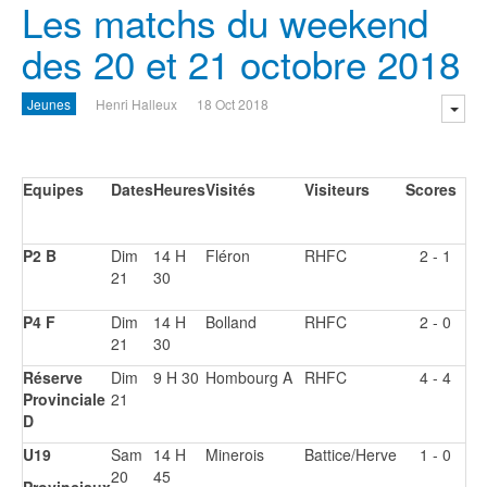
Les matchs du weekend
des 20 et 21 octobre 2018
Jeunes
Henri Halleux
18 Oct 2018
Equipes
Dates
Heures
Visités
Visiteurs
Scores
P2 B
Dim
14 H
Fléron
RHFC
2 - 1
21
30
P4 F
Dim
14 H
Bolland
RHFC
2 - 0
21
30
Réserve
Dim
9 H 30
Hombourg A
RHFC
4 - 4
Provinciale
21
D
U19
Sam
14 H
Minerois
Battice/Herve
1 - 0
20
45