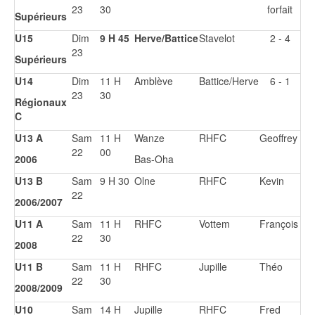
23
30
forfait
Supérieurs
U15
Dim
9 H 45
Herve/Battice
Stavelot
2 - 4
23
Supérieurs
U14
Dim
11 H
Amblève
Battice/Herve
6 - 1
23
30
Régionaux
C
U13 A
Sam
11 H
Wanze
RHFC
Geoffrey
22
00
2006
Bas-Oha
U13 B
Sam
9 H 30
Olne
RHFC
Kevin
22
2006/2007
U11 A
Sam
11 H
RHFC
Vottem
François
22
30
2008
U11 B
Sam
11 H
RHFC
Jupille
Théo
22
30
2008/2009
U10
Sam
14 H
Jupille
RHFC
Fred