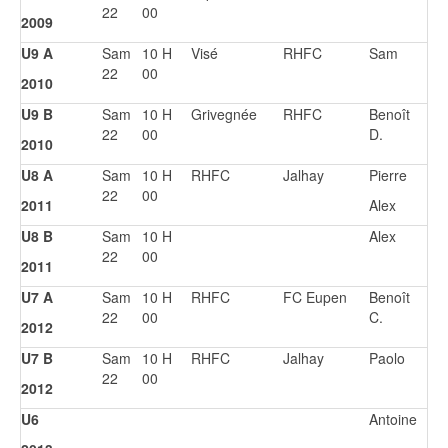
22
00
2009
U9 A
Sam
10 H
Visé
RHFC
Sam
22
00
2010
U9 B
Sam
10 H
Grivegnée
RHFC
Benoît
22
00
D.
2010
U8 A
Sam
10 H
RHFC
Jalhay
Pierre
22
00
2011
Alex
U8 B
Sam
10 H
Alex
22
00
2011
U7 A
Sam
10 H
RHFC
FC Eupen
Benoît
22
00
C.
2012
U7 B
Sam
10 H
RHFC
Jalhay
Paolo
22
00
2012
U6
Antoine