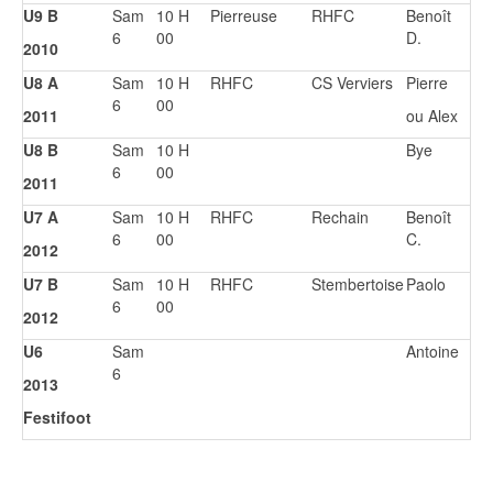
U9 B
Sam
10 H
Pierreuse
RHFC
Benoît
6
00
D.
2010
U8 A
Sam
10 H
RHFC
CS Verviers
Pierre
6
00
2011
ou Alex
U8 B
Sam
10 H
Bye
6
00
2011
U7 A
Sam
10 H
RHFC
Rechain
Benoît
6
00
C.
2012
U7 B
Sam
10 H
RHFC
Stembertoise
Paolo
6
00
2012
U6
Sam
Antoine
6
2013
Festifoot