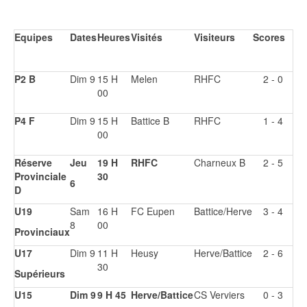
Equipes
Dates
Heures
Visités
Visiteurs
Scores
P2 B
Dim 9
15 H
Melen
RHFC
2 - 0
00
P4 F
Dim 9
15 H
Battice B
RHFC
1 - 4
00
Réserve
Jeu
19 H
RHFC
Charneux B
2 - 5
Provinciale
30
6
D
U19
Sam
16 H
FC Eupen
Battice/Herve
3 - 4
8
00
Provinciaux
U17
Dim 9
11 H
Heusy
Herve/Battice
2 - 6
30
Supérieurs
U15
Dim 9
9 H 45
Herve/Battice
CS Verviers
0 - 3