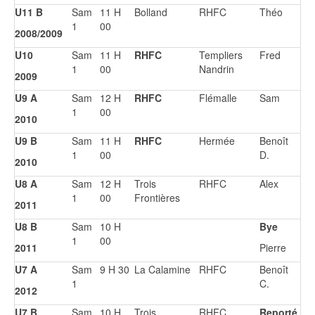
U11 B
Sam
11 H
Bolland
RHFC
Théo
1
00
2008/2009
U10
Sam
11 H
RHFC
Templiers
Fred
1
00
Nandrin
2009
U9 A
Sam
12 H
RHFC
Flémalle
Sam
1
00
2010
U9 B
Sam
11 H
RHFC
Hermée
Benoît
1
00
D.
2010
U8 A
Sam
12 H
Trois
RHFC
Alex
1
00
Frontières
2011
U8 B
Sam
10 H
Bye
1
00
2011
Pierre
U7 A
Sam
9 H 30
La Calamine
RHFC
Benoît
1
C.
2012
U7 B
Sam
10 H
Trois
RHFC
Reporté