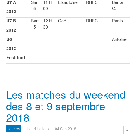
U7 A
Sam
11 H
Elsautoise
RHFC
Benoît
15
00
C.
2012
U7 B
Sam
12 H
Goé
RHFC
Paolo
15
30
2012
U6
Antoine
2013
Festifoot
Les matches du weekend
des 8 et 9 septembre
2018
Jeunes
Henri Halleux
04 Sep 2018