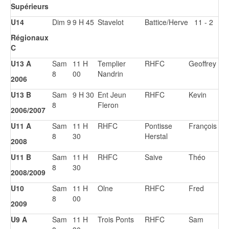
Supérieurs
U14
Dim 9
9 H 45
Stavelot
Battice/Herve
11 - 2
Régionaux
C
U13 A
Sam
11 H
Templier
RHFC
Geoffrey
8
00
Nandrin
2006
U13 B
Sam
9 H 30
Ent Jeun
RHFC
Kevin
8
Fleron
2006/2007
U11 A
Sam
11 H
RHFC
Pontisse
François
8
30
Herstal
2008
U11 B
Sam
11 H
RHFC
Saive
Théo
8
30
2008/2009
U10
Sam
11 H
Olne
RHFC
Fred
8
00
2009
U9 A
Sam
11 H
Trois Ponts
RHFC
Sam