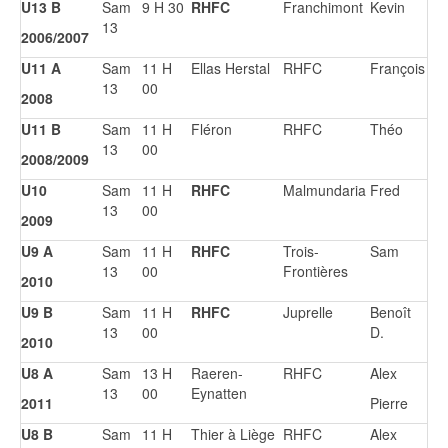
U13 B
Sam
9 H 30
RHFC
Franchimont
Kevin
13
2006/2007
U11 A
Sam
11 H
Ellas Herstal
RHFC
François
13
00
2008
U11 B
Sam
11 H
Fléron
RHFC
Théo
13
00
2008/2009
U10
Sam
11 H
RHFC
Malmundaria
Fred
13
00
2009
U9 A
Sam
11 H
RHFC
Trois-
Sam
13
00
Frontières
2010
U9 B
Sam
11 H
RHFC
Juprelle
Benoît
13
00
D.
2010
U8 A
Sam
13 H
Raeren-
RHFC
Alex
13
00
Eynatten
2011
Pierre
U8 B
Sam
11 H
Thier à Liège
RHFC
Alex