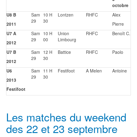
octobre
U8 B
Sam
10 H
Lontzen
RHFC
Alex
29
30
2011
Pierre
U7 A
Sam
10 H
Union
RHFC
Benoît C.
29
00
Limbourg
2012
U7 B
Sam
12 H
Battice
RHFC
Paolo
29
30
2012
U6
Sam
11 H
Festifoot
A Melen
Antoine
29
30
2013
Festifoot
Les matches du weekend
des 22 et 23 septembre