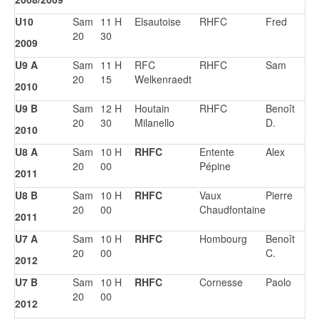
U10
Sam
11 H
Elsautoise
RHFC
Fred
20
30
2009
U9 A
Sam
11 H
RFC
RHFC
Sam
20
15
Welkenraedt
2010
U9 B
Sam
12 H
Houtain
RHFC
Benoît
20
30
Milanello
D.
2010
U8 A
Sam
10 H
RHFC
Entente
Alex
20
00
Pépine
2011
U8 B
Sam
10 H
RHFC
Vaux
Pierre
20
00
Chaudfontaine
2011
U7 A
Sam
10 H
RHFC
Hombourg
Benoît
20
00
C.
2012
U7 B
Sam
10 H
RHFC
Cornesse
Paolo
20
00
2012