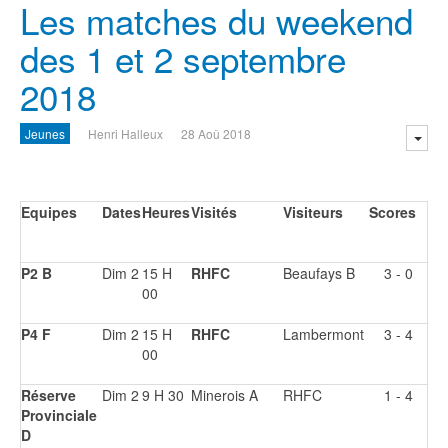
Les matches du weekend
des 1 et 2 septembre
2018
Jeunes
Henri Halleux
28 Aoû 2018
Equipes
Dates
Heures
Visités
Visiteurs
Scores
P2 B
Dim 2
15 H
RHFC
Beaufays B
3 - 0
00
P4 F
Dim 2
15 H
RHFC
Lambermont
3 - 4
00
Réserve
Dim 2
9 H 30
Minerois A
RHFC
1 - 4
Provinciale
D