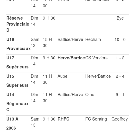
14
00
Réserve
Dim
9 H 30
Bye
Provinciale
14
D
U19
Sam
15 H
Battice/Herve
Rechain
10 - 0
13
30
Provinciaux
U17
Dim
9 H 30
Herve/Battice
CS Verviers
1 - 2
14
Supérieurs
U15
Dim
11 H
Aubel
Herve/Battice
2 - 4
14
30
Supérieurs
U14
Dim
11 H
Battice/Herve
Olne
9 - 1
14
30
Régionaux
C
U13 A
Sam
9 H 30
RHFC
FC Seraing
Geoffrey
13
2006