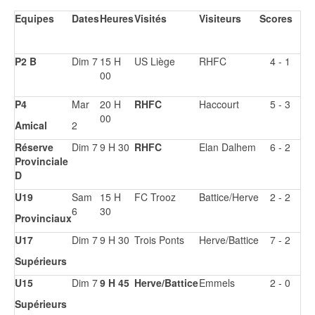
Equipes
Dates
Heures
Visités
Visiteurs
Scores
P2 B
Dim 7
15 H
US Liège
RHFC
4 - 1
00
P4
Mar
20 H
RHFC
Haccourt
5 - 3
00
Amical
2
Réserve
Dim 7
9 H 30
RHFC
Elan Dalhem
6 - 2
Provinciale
D
U19
Sam
15 H
FC Trooz
Battice/Herve
2 - 2
6
30
Provinciaux
U17
Dim 7
9 H 30
Trois Ponts
Herve/Battice
7 - 2
Supérieurs
U15
Dim 7
9 H 45
Herve/Battice
Emmels
2 - 0
Supérieurs