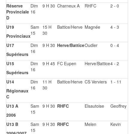
Réserve
Dim
9 H 30
Charneux A
RHFC
2 - 0
Provinciale
16
D
U19
Sam
15 H
Battice/Herve
Magnée
4 - 3
15
30
Provinciaux
U17
Dim
9 H 30
Herve/Battice
Oudler
0 - 4
16
Supérieurs
U15
Dim
9 H 45
FC Eupen
Herve/Battice
4 - 2
16
Supérieurs
U14
Dim
11 H
Battice/Herve
CS Verviers
1 - 11
16
30
Régionaux
C
U13 A
Sam
9 H 30
RHFC
Elsautoise
Geoffrey
15
2006
U13 B
Sam
9 H 30
RHFC
Melen
Kevin
15
2006/2007