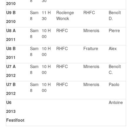
8
30
2010
U9 B
Sam
11 H
Roclenge
RHFC
Benoît
8
30
Wonck
D.
2010
U8 A
Sam
10 H
RHFC
Minerois
Pierre
8
00
2011
U8 B
Sam
10 H
RHFC
Fraiture
Alex
8
00
2011
U7 A
Sam
10 H
RHFC
Minerois
Benoît
8
00
C.
2012
U7 B
Sam
10 H
RHFC
Minerois
Paolo
8
00
2012
U6
Antoine
2013
Festifoot