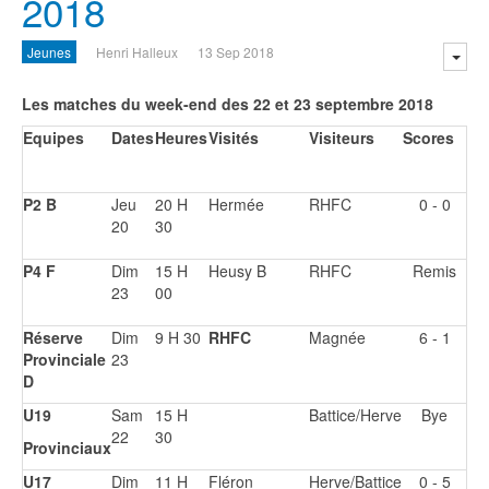
2018
Jeunes
Henri Halleux
13 Sep 2018
Les matches du week-end des 22 et 23 septembre 2018
Equipes
Dates
Heures
Visités
Visiteurs
Scores
P2 B
Jeu
20 H
Hermée
RHFC
0 - 0
20
30
P4 F
Dim
15 H
Heusy B
RHFC
Remis
23
00
Réserve
Dim
9 H 30
RHFC
Magnée
6 - 1
Provinciale
23
D
U19
Sam
15 H
Battice/Herve
Bye
22
30
Provinciaux
U17
Dim
11 H
Fléron
Herve/Battice
0 - 5