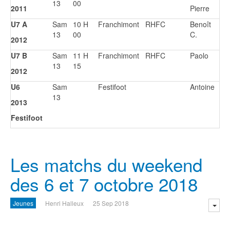
13
00
2011
Pierre
U7 A
Sam
10 H
Franchimont
RHFC
Benoît
13
00
C.
2012
U7 B
Sam
11 H
Franchimont
RHFC
Paolo
13
15
2012
U6
Sam
Festifoot
Antoine
13
2013
Festifoot
Les matchs du weekend
des 6 et 7 octobre 2018
Jeunes
Henri Halleux
25 Sep 2018