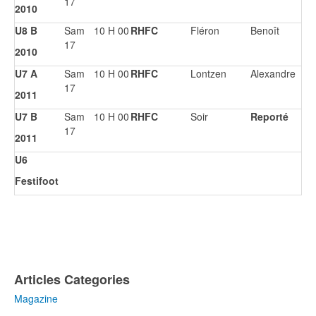
17
2010
U8 B
Sam
10 H 00
RHFC
Fléron
Benoît
17
2010
U7 A
Sam
10 H 00
RHFC
Lontzen
Alexandre
17
2011
U7 B
Sam
10 H 00
RHFC
Soir
Reporté
17
2011
U6
Festifoot
Articles Categories
Magazine