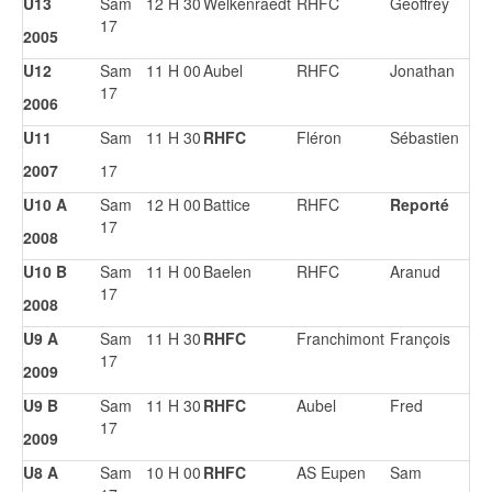
U13
Sam
12 H 30
Welkenraedt
RHFC
Geoffrey
17
2005
U12
Sam
11 H 00
Aubel
RHFC
Jonathan
17
2006
U11
Sam
11 H 30
RHFC
Fléron
Sébastien
2007
17
U10 A
Sam
12 H 00
Battice
RHFC
Reporté
17
2008
U10 B
Sam
11 H 00
Baelen
RHFC
Aranud
17
2008
U9 A
Sam
11 H 30
RHFC
Franchimont
François
17
2009
U9 B
Sam
11 H 30
RHFC
Aubel
Fred
17
2009
U8 A
Sam
10 H 00
RHFC
AS Eupen
Sam