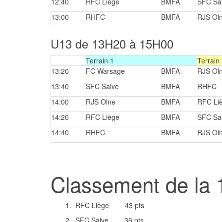
12:40
RFC Liège
BMFA
SFC Sa
13:00
RHFC
BMFA
RJS Ol
U13 de 13H20 à 15H00
Terrain 1
Terrain
13:20
FC Warsage
BMFA
RJS Ol
13:40
SFC Saive
BMFA
RHFC
14:00
RJS Olne
BMFA
RFC Li
14:20
RFC Liège
BMFA
SFC Sa
14:40
RHFC
BMFA
RJS Ol
Classement de la 
1. RFC Liège 43 pts
2. SFC Saive 36 pts