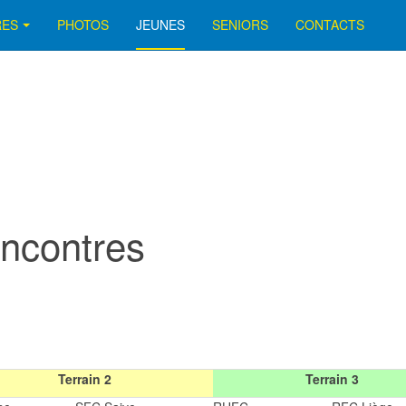
RES
PHOTOS
JEUNES
SENIORS
CONTACTS
ncontres
Terrain 2
Terrain 3