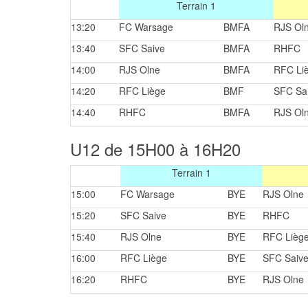
Terrain 1
13:20
FC Warsage
BMFA
RJS Ol
13:40
SFC Saive
BMFA
RHFC
14:00
RJS Olne
BMFA
RFC Li
14:20
RFC Liège
BMF
SFC Sa
14:40
RHFC
BMFA
RJS Ol
U12 de 15H00 à 16H20
Terrain 1
15:00
FC Warsage
BYE
RJS Olne
15:20
SFC Saive
BYE
RHFC
15:40
RJS Olne
BYE
RFC Lièg
16:00
RFC Liège
BYE
SFC Saiv
16:20
RHFC
BYE
RJS Olne