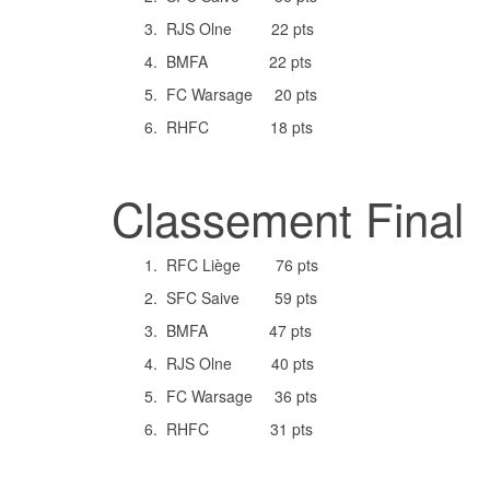
3. RJS Olne 22 pts
4. BMFA 22 pts
5. FC Warsage 20 pts
6. RHFC 18 pts
Classement Final
1. RFC Liège 76 pts
2. SFC Saive 59 pts
3. BMFA 47 pts
4. RJS Olne 40 pts
5. FC Warsage 36 pts
6. RHFC 31 pts